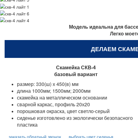
Модель идеальна для бассе
Л
егко мое
ДЕЛАЕМ СКАМ
Скамейка СКВ-4
базовый вариант
размер:
330(ш) х 450(в) мм
длина 1000мм; 1500мм; 2000мм
скамейка на металлическом основании
сварной каркас, профиль 20х20
порошковая окраска, цвет светло-серый
сиденье изготовлено из экологически безопасного
пластика
заказать обратный звонок
выбрать цвет сиденья