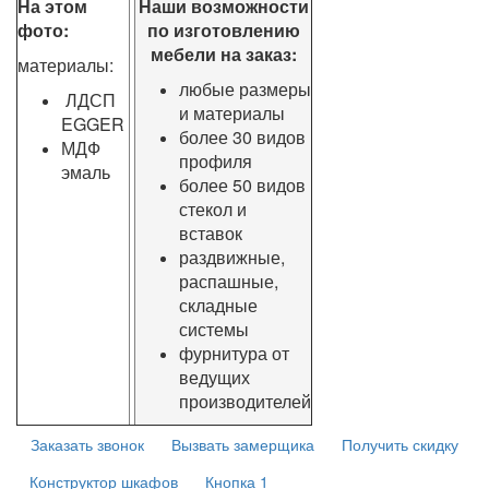
На этом
Наши возможности
фото:
по изготовлению
мебели на заказ:
материалы:
любые размеры
ЛДСП
и материалы
EGGER
более 30 видов
МДФ
профиля
эмаль
более 50 видов
стекол и
вставок
раздвижные,
распашные,
складные
системы
фурнитура от
ведущих
производителей
Заказать звонок
Вызвать замерщика
Получить скидку
Конструктор шкафов
Кнопка 1