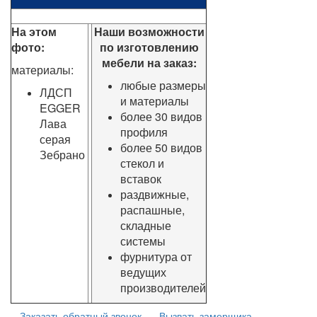
На этом
Наши возможности
фото:
по изготовлению
мебели на заказ:
материалы:
любые размеры
ЛДСП
и материалы
EGGER
более 30 видов
Лава
профиля
серая
более 50 видов
Зебрано
стекол и
вставок
раздвижные,
распашные,
складные
системы
фурнитура от
ведущих
производителей
Заказать обратный звонок
Вызвать замерщика