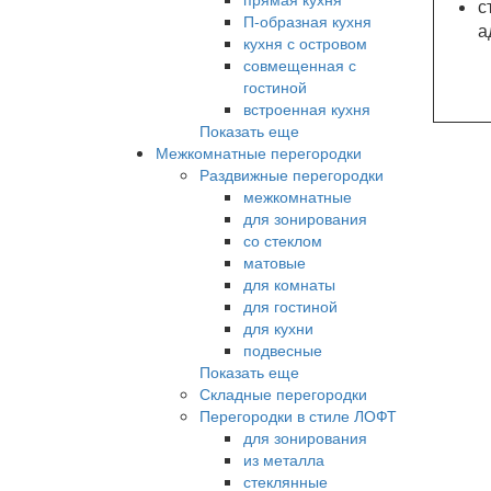
с
П-образная кухня
а
кухня с островом
совмещенная с
гостиной
встроенная кухня
Показать еще
Межкомнатные перегородки
Раздвижные перегородки
межкомнатные
для зонирования
со стеклом
матовые
для комнаты
для гостиной
для кухни
подвесные
Показать еще
Складные перегородки
Перегородки в стиле ЛОФТ
для зонирования
из металла
стеклянные