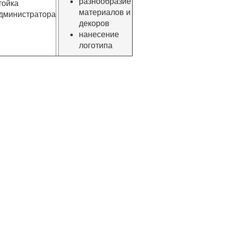
разнообразие
тойка
материалов и
дминистратора
декоров
нанесение
логотипа