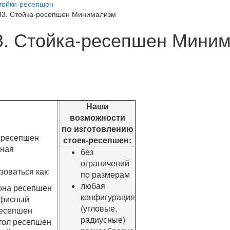
тойки-ресепшен
83. Стойка-ресепшен Минимализм
3. Стойка-ресепшен Мини
Наши
возможности
по изготовлению
 ресепшен
стоек-ресепшен:
сная
без
ограничений
зоваться как:
по размерам
любая
она ресепшен
конфигурация
фисный
(угловые,
есепшен
радиусные)
тол ресепшен