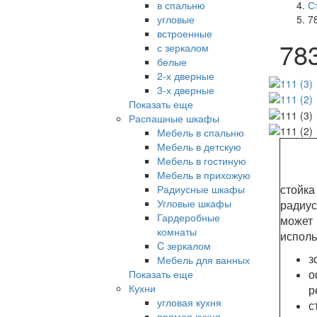
в спальню
С
угловые
7
встроенные
78
с зеркалом
белые
2-х дверные
3-х дверные
Показать еще
Распашные шкафы
Мебель в спальню
Мебель в детскую
Мебель в гостиную
Мебель в прихожую
стойка
Радиусные шкафы
Угловые шкафы
радиу
Гардеробные
может
комнаты
исполь
C зеркалом
з
Мебель для ванных
о
Показать еще
Кухни
р
угловая кухня
с
прямая кухня