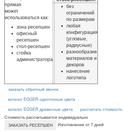
прямая
без
может
ограничений
использоваться как:
по размерам
любая
зона ресепшен
конфигурация
офисный
(угловые,
ресепшен
радиусные)
стол-ресепшен
разнообразие
стойка
материалов и
администратора
декоров
нанесение
логотипа
заказать обратный звонок
каталог EGGER однотонные цвета
каталог EGGER древесные цвета
рассчитать стоимость
Стоимость рассчитывается индивидуально
Изготовление от 7 дней
ЗАКАЗАТЬ РЕСЕПШЕН