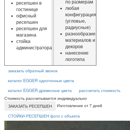
по размерам
ресепшен в
любая
гостинице
конфигурация
офисный
(угловые,
ресепшен
радиусные)
ресепшен для
разнообразие
магазина
материалов и
стойка
декоров
администратора
нанесение
логотипа
заказать обратный звонок
каталог EGGER однотонные цвета
каталог EGGER древесные цвета
рассчитать стоимость
Стоимость рассчитывается индивидуально
Изготовление от 7 дней
ЗАКАЗАТЬ РЕСЕПШЕН
СТОЙКИ-РЕСЕПШЕН фото с объекта