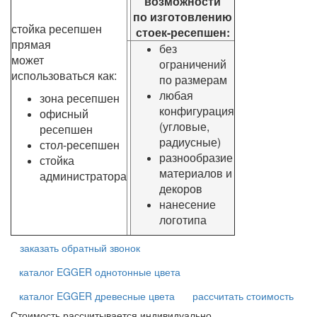
возможности
по изготовлению
стойка ресепшен
стоек-ресепшен:
прямая
без
может
ограничений
использоваться как:
по размерам
любая
зона ресепшен
конфигурация
офисный
(угловые,
ресепшен
радиусные)
стол-ресепшен
разнообразие
стойка
материалов и
администратора
декоров
нанесение
логотипа
заказать обратный звонок
каталог EGGER однотонные цвета
каталог EGGER древесные цвета
рассчитать стоимость
Стоимость рассчитывается индивидуально