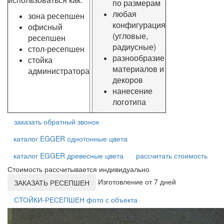
по размерам
любая
зона ресепшен
конфигурация
офисный
(угловые,
ресепшен
радиусные)
стол-ресепшен
разнообразие
стойка
материалов и
администратора
декоров
нанесение
логотипа
заказать обратный звонок
каталог EGGER однотонные цвета
каталог EGGER древесные цвета
рассчитать стоимость
Стоимость рассчитывается индивидуально
Изготовление от 7 дней
ЗАКАЗАТЬ РЕСЕПШЕН
СТОЙКИ-РЕСЕПШЕН фото с объекта