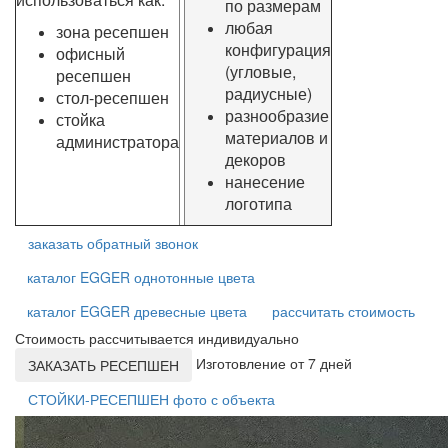
по размерам
любая
зона ресепшен
конфигурация
офисный
(угловые,
ресепшен
радиусные)
стол-ресепшен
разнообразие
стойка
материалов и
администратора
декоров
нанесение
логотипа
заказать обратный звонок
каталог EGGER однотонные цвета
каталог EGGER древесные цвета
рассчитать стоимость
Стоимость рассчитывается индивидуально
Изготовление от 7 дней
ЗАКАЗАТЬ РЕСЕПШЕН
СТОЙКИ-РЕСЕПШЕН фото с объекта