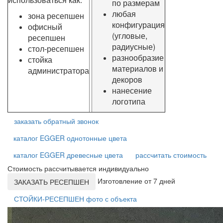
по размерам
любая
зона ресепшен
конфигурация
офисный
(угловые,
ресепшен
радиусные)
стол-ресепшен
разнообразие
стойка
материалов и
администратора
декоров
нанесение
логотипа
заказать обратный звонок
каталог EGGER однотонные цвета
каталог EGGER древесные цвета
рассчитать стоимость
Стоимость рассчитывается индивидуально
Изготовление от 7 дней
ЗАКАЗАТЬ РЕСЕПШЕН
СТОЙКИ-РЕСЕПШЕН фото с объекта