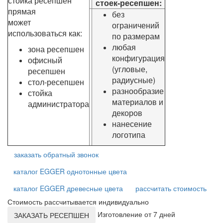
стойка ресепшен
стоек-ресепшен:
прямая
без
может
ограничений
использоваться как:
по размерам
любая
зона ресепшен
конфигурация
офисный
(угловые,
ресепшен
радиусные)
стол-ресепшен
разнообразие
стойка
материалов и
администратора
декоров
нанесение
логотипа
заказать обратный звонок
каталог EGGER однотонные цвета
каталог EGGER древесные цвета
рассчитать стоимость
Стоимость рассчитывается индивидуально
Изготовление от 7 дней
ЗАКАЗАТЬ РЕСЕПШЕН