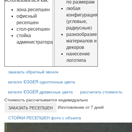
по размерам
любая
зона ресепшен
конфигурация
офисный
(угловые,
ресепшен
радиусные)
стол-ресепшен
разнообразие
стойка
материалов и
администратора
декоров
нанесение
логотипа
заказать обратный звонок
каталог EGGER однотонные цвета
каталог EGGER древесные цвета
рассчитать стоимость
Стоимость рассчитывается индивидуально
Изготовление от 7 дней
ЗАКАЗАТЬ РЕСЕПШЕН
СТОЙКИ-РЕСЕПШЕН фото с объекта