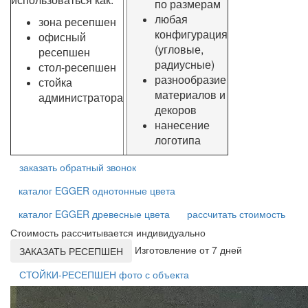
по размерам
любая
зона ресепшен
конфигурация
офисный
(угловые,
ресепшен
радиусные)
стол-ресепшен
разнообразие
стойка
материалов и
администратора
декоров
нанесение
логотипа
заказать обратный звонок
каталог EGGER однотонные цвета
каталог EGGER древесные цвета
рассчитать стоимость
Стоимость рассчитывается индивидуально
Изготовление от 7 дней
ЗАКАЗАТЬ РЕСЕПШЕН
СТОЙКИ-РЕСЕПШЕН фото с объекта