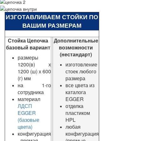
ИЗГОТАВЛИВАЕМ СТОЙКИ ПО
ВАШИМ РАЗМЕРАМ
Стойка Цепочка
Дополнительные
базовый вариант
возможности
(нестандарт)
размеры
1200(в) х
изготовление
1200 (ш) х 600
стоек любого
(г) мм
размера
на 1-го
все цвета из
сотрудника
каталога
материал
EGGER
ЛДСП
отделка
EGGER
пластиком
(базовые
HPL
цвета)
любая
конфигурация
конфигурация
- прямая
(прямые,