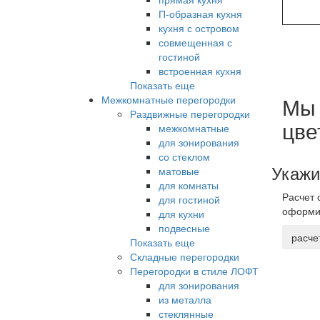
П-образная кухня
кухня с островом
совмещенная с
гостиной
встроенная кухня
Показать еще
Мы 
Межкомнатные перегородки
Раздвижные перегородки
цве
межкомнатные
для зонирования
со стеклом
Укажи
матовые
для комнаты
Расчет 
для гостиной
оформи
для кухни
подвесные
расче
Показать еще
Складные перегородки
Перегородки в стиле ЛОФТ
для зонирования
из металла
стеклянные