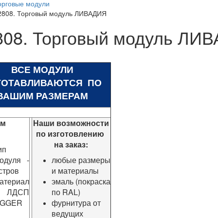
орговые модули
2808. Торговый модуль ЛИВАДИЯ
808. Торговый модуль ЛИ
ВСЕ МОДУЛИ
ГОТАВЛИВАЮТСЯ ПО
ВАШИМ РАЗМЕРАМ
ом
Наши возможности
по изготовлению
на заказ:
ип
одуля -
любые размеры
стров
и материалы
атериал
эмаль (покраска
 ЛДСП
по RAL)
GGER
фурнитура от
ведущих