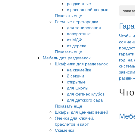
раздвижные
с распашной дверью
заказ
Показать еще
Реечные перегородки
Гара
для зонирования
поворотные
Чтобы и
из МДФ
сомнен
из дерева
предос
Показать еще
гаранти
Мебель для раздевалок
год; на
Шкафчики для раздевалок
системы
на скамейке
зависим
2 секции
раздви
открытые
для школы
Что
для фитнес клубов
для детского сада
Показать еще
Шкафы для ценных вещей
Мебе
Ячейки для ключей,
браслетов и карт
Скамейки