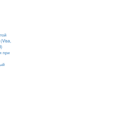
ртой
(Visa,
d)
и при
ный