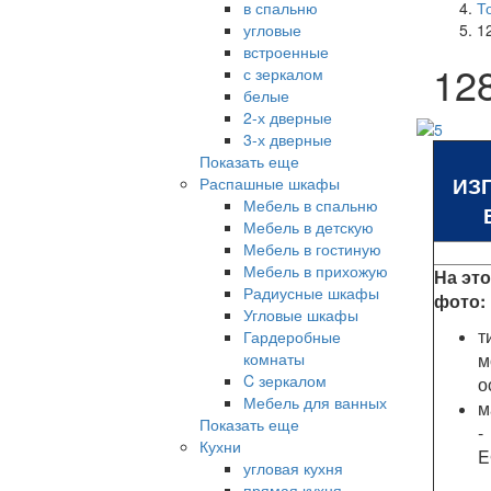
в спальню
Т
угловые
1
встроенные
12
с зеркалом
белые
2-х дверные
3-х дверные
Показать еще
ИЗ
Распашные шкафы
Мебель в спальню
Мебель в детскую
Мебель в гостиную
Мебель в прихожую
На эт
Радиусные шкафы
фото:
Угловые шкафы
т
Гардеробные
комнаты
м
C зеркалом
о
Мебель для ванных
м
Показать еще
-
Кухни
E
угловая кухня
прямая кухня