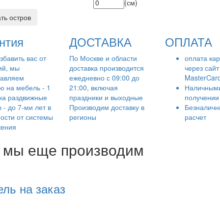
(см)
ать остров
нтия
ДОСТАВКА
ОПЛАТА
збавить вас от
По Москве и области
оплата ка
ий, мы
доставка производится
через сайт 
тавляем
ежедневно с 09:00 до
MasterCar
ю на мебель - 1
21:00, включая
Наличным
 на раздвижные
праздники и выходные
получении
 - до 7-ми лет в
Производим доставку в
Безналич
ости от системы
регионы
расчет
жения
 мы еще производим
ль на заказ