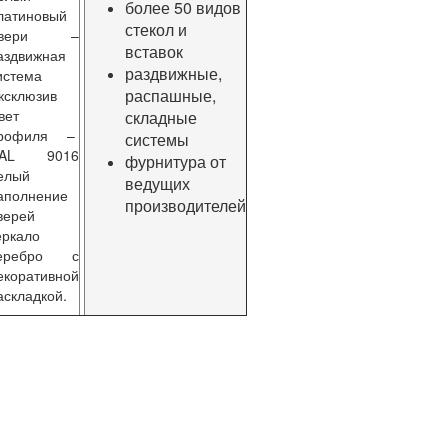
более 50 видов
латиновый
стекол и
Двери –
вставок
аздвижная
раздвижные,
истема
распашные,
ксклюзив
вет
складные
рофиля –
системы
AL 9016
фурнитура от
елый
ведущих
аполнение
производителей
верей
еркало
еребро с
екоративной
аскладкой.