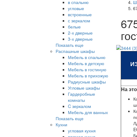
в спальню
Ш
угловые
6
встроенные
67
с зеркалом
белые
го
2-х дверные
3-х дверные
Показать еще
Распашные шкафы
Мебель в спальню
И
Мебель в детскую
Мебель в гостиную
Мебель в прихожую
Радиусные шкафы
Угловые шкафы
На эт
Гардеробные
К
комнаты
ш
C зеркалом
К
Мебель для ванных
Показать еще
Л
Кухни
E
угловая кухня
Б
прямая кухня