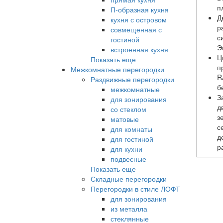
п
П-образная кухня
кухня с островом
р
совмещенная с
с
гостиной
Э
встроенная кухня
Ц
Показать еще
п
Межкомнатные перегородки
R
Раздвижные перегородки
б
межкомнатные
З
для зонирования
д
со стеклом
з
матовые
с
для комнаты
д
для гостиной
р
для кухни
подвесные
Показать еще
Складные перегородки
Перегородки в стиле ЛОФТ
для зонирования
из металла
стеклянные