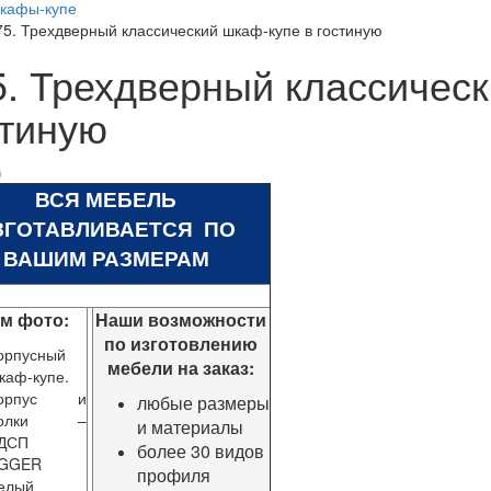
кафы-купе
75. Трехдверный классический шкаф-купе в гостиную
5. Трехдверный классическ
стиную
ВСЯ МЕБЕЛЬ
ЗГОТАВЛИВАЕТСЯ ПО
ВАШИМ РАЗМЕРАМ
ом фото:
Наши возможности
по изготовлению
орпусный
мебели на заказ:
каф-купе.
орпус и
любые размеры
полки –
и материалы
ДСП
более 30 видов
GGER
профиля
елый