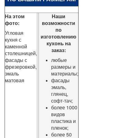
На этом
Наши
фото:
возможности
по
Угловая
изготовлению
кухня с
кухонь на
каменной
заказ:
столешницей,
фасады с
любые
фрезеровкой,
размеры и
эмаль
материалы;
матовая
фасады
эмаль,
глянец,
софт-тач;
более 1000
видов
пластика и
пленок;
более 50