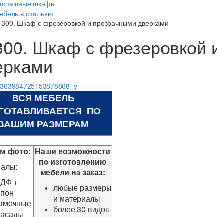
аспашные шкафы
ебель в спальню
1300. Шкаф с фрезеровкой и прозрачными дверками
300. Шкаф с фрезеровкой 
ерками
ВСЯ МЕБЕЛЬ
ГОТАВЛИВАЕТСЯ ПО
ВАШИМ РАЗМЕРАМ
ом фото:
Наши возможности
по изготовлению
иалы:
мебели на заказ:
ДФ +
любые размеры
пон
и материалы
амочные
более 30 видов
асады