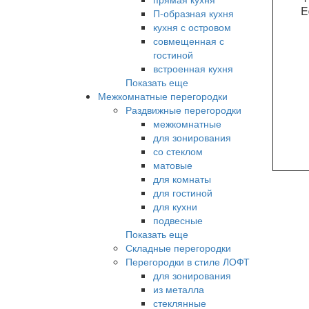
E
П-образная кухня
кухня с островом
совмещенная с
гостиной
встроенная кухня
Показать еще
Межкомнатные перегородки
Раздвижные перегородки
межкомнатные
для зонирования
со стеклом
матовые
для комнаты
для гостиной
для кухни
подвесные
Показать еще
Складные перегородки
Перегородки в стиле ЛОФТ
для зонирования
из металла
стеклянные