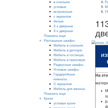
в спальню
Р
угловые
М
встроенные
1
с зеркалом
11
белые
2-х дверные
дв
3-х дверные
Показать еще
Распашные шкафы
Мебель в спальню
Мебель в детскую
ИЗ
Мебель в гостиную
Мебель в прихожую
Радиусные шкафы
Угловые шкафы
Гардеробные
На эт
комнаты
матер
C зеркалом
Мебель для ванных
М
Показать еще
ш
Кухни
р
угловая кухня
ф
прямая кухня