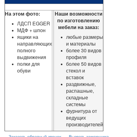
На этом фото:
Наши возможности
по изготовлению
ЛДСП EGGER
мебели на заказ:
МДФ + шпон
ящики на
любые размеры
направляющих
и материалы
полного
более 30 видов
выдвижения
профиля
полки для
более 50 видов
обуви
стекол и
вставок
раздвижные,
распашные,
складные
системы
фурнитура от
ведущих
производителей
Заказать обратный звонок
Вызвать замерщика