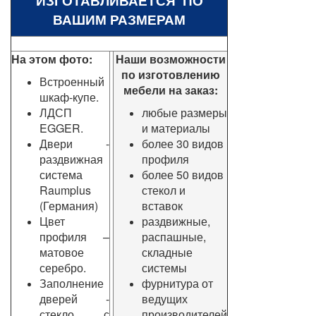
ИЗГОТАВЛИВАЕТСЯ ПО
ВАШИМ РАЗМЕРАМ
На этом фото:
Наши возможности
по изготовлению
Встроенный
мебели на заказ:
шкаф-купе.
ЛДСП
любые размеры
EGGER.
и материалы
Двери -
более 30 видов
раздвижная
профиля
система
более 50 видов
Raumplus
стекол и
(Германия)
вставок
Цвет
раздвижные,
профиля –
распашные,
матовое
складные
серебро.
системы
Заполнение
фурнитура от
дверей -
ведущих
стекло с
производителей