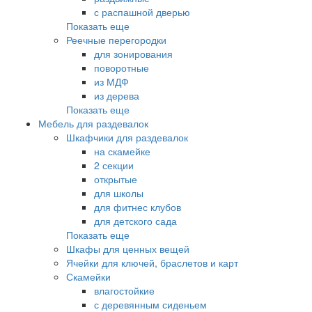
с распашной дверью
Показать еще
Реечные перегородки
для зонирования
поворотные
из МДФ
из дерева
Показать еще
Мебель для раздевалок
Шкафчики для раздевалок
на скамейке
2 секции
открытые
для школы
для фитнес клубов
для детского сада
Показать еще
Шкафы для ценных вещей
Ячейки для ключей, браслетов и карт
Скамейки
влагостойкие
с деревянным сиденьем