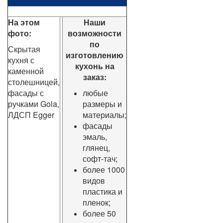
На этом
Наши
фото:
возможности
по
Скрытая
изготовлению
кухня с
кухонь на
каменной
заказ:
столешницей,
фасады с
любые
ручками Gola,
размеры и
ЛДСП Egger
материалы;
фасады
эмаль,
глянец,
софт-тач;
более 1000
видов
пластика и
пленок;
более 50