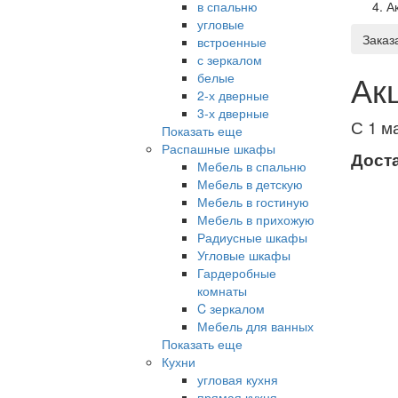
в спальню
А
угловые
Заказ
встроенные
с зеркалом
Ак
белые
2-х дверные
3-х дверные
С 1 м
Показать еще
Распашные шкафы
Доста
Мебель в спальню
Мебель в детскую
Мебель в гостиную
Мебель в прихожую
Радиусные шкафы
Угловые шкафы
Гардеробные
комнаты
C зеркалом
Мебель для ванных
Показать еще
Кухни
угловая кухня
прямая кухня