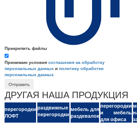
Прикрепить файлы
Принимаю условия
соглашения на обработку
персональных данных
и
политику обработки
персональных данных
Отправить
ДРУГАЯ НАША ПРОДУКЦИЯ
перегородки
м
раздвижные
перегородки
мебель для
и мебель
н
перегородки
ЛОФТ
раздевалок
для офиса
з