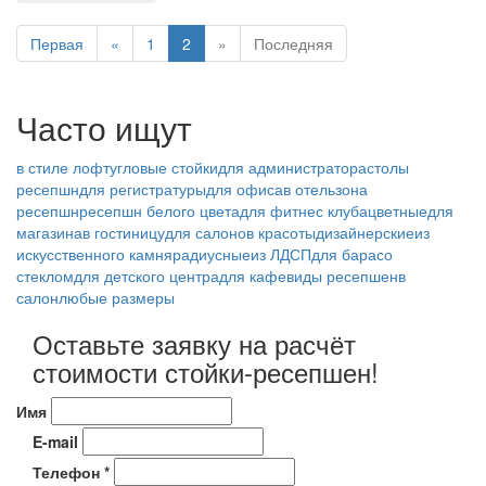
Первая
«
1
2
»
Последняя
Часто ищут
в стиле лофт
угловые стойки
для администратора
столы
ресепшн
для регистратуры
для офиса
в отель
зона
ресепшн
ресепшн белого цвета
для фитнес клуба
цветные
для
магазина
в гостиницу
для салонов красоты
дизайнерские
из
искусственного камня
радиусные
из ЛДСП
для бара
со
стеклом
для детского центра
для кафе
виды ресепшен
в
салон
любые размеры
Оставьте заявку на расчёт
стоимости стойки-ресепшен!
Имя
E-mail
Телефон *