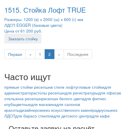
1515. Стойка Лофт TRUE
Размеры: 1200 (в) х 2000 (ш) х 600 (г) мм
ЛДСП EGGER (базовые цвета)
Цена от 61 200 руб.
Заказать стойку
Первая
«
1
2
»
Последняя
Часто ищут
прямые стойки ресепшн
в стиле лофт
угловые стойки
для
администратора
столы ресепшн
для регистратуры
для офиса
в
отель
зона ресепшн
ресепшн белого цвета
для фитнес
клуба
цветные
для магазина
для салонов
красоты
дизайнерские
из искусственного камня
радиусные
из
ЛДСП
для бара
со стеклом
для детского центра
для кафе
Оставьте заявку на расчёт