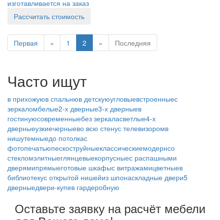
изготавливается на заказ
Рассчитать стоимость
Первая
«
1
2
»
Последняя
Часто ищут
в прихожую
в спальню
в детскую
угловые
встроенные
с
зеркалом
белые
2-х дверные
3-х дверные
в
гостиную
современные
без зеркала
светлые
4-х
дверные
узкие
черные
во всю стену
с телевизором
в
нишу
темные
до потолка
с
фотопечатью
пескоструйные
классические
модерн
со
стеклом
элитные
глянцевые
корпусные
с распашными
дверями
прямые
готовые шкафы
с витражами
цветные
в
библиотеку
с открытой нишей
из шпона
складные двери
5
дверные
двери-купе
в гардеробную
Оставьте заявку на расчёт мебели