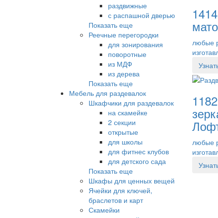
раздвижные
1414
с распашной дверью
мато
Показать еще
Реечные перегородки
любые 
для зонирования
изготав
поворотные
из МДФ
Узнат
из дерева
Показать еще
Мебель для раздевалок
1182
Шкафчики для раздевалок
зерк
на скамейке
Лоф
2 секции
открытые
для школы
любые 
для фитнес клубов
изготав
для детского сада
Узнат
Показать еще
Шкафы для ценных вещей
Ячейки для ключей,
браслетов и карт
Скамейки