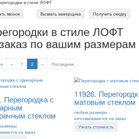
ерегородки в стиле ЛОФТ
ать звонок
Вызвать замерщика
Получить скидку
регородки в стиле ЛОФТ
 заказ по вашим размерам 
ая
«
1
2
»
Последняя
11926. Перегородк
. Перегородка с
матовым стеклом
нарным
любые размеры
рачным стеклом
изготавливается на заказ
размеры
Узнать стоимость
ливается на заказ