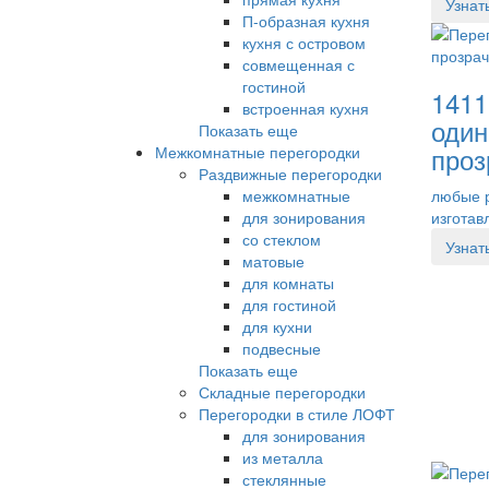
Узнат
П-образная кухня
кухня с островом
совмещенная с
гостиной
1411
встроенная кухня
оди
Показать еще
проз
Межкомнатные перегородки
Раздвижные перегородки
межкомнатные
любые 
для зонирования
изготав
со стеклом
Узнат
матовые
для комнаты
для гостиной
для кухни
подвесные
Показать еще
Складные перегородки
Перегородки в стиле ЛОФТ
для зонирования
из металла
стеклянные