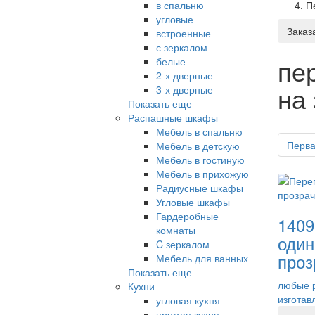
в спальню
П
угловые
Заказ
встроенные
с зеркалом
пе
белые
2-х дверные
на
3-х дверные
Показать еще
Распашные шкафы
Мебель в спальню
Перв
Мебель в детскую
Мебель в гостиную
Мебель в прихожую
Радиусные шкафы
Угловые шкафы
Гардеробные
1409
комнаты
оди
C зеркалом
проз
Мебель для ванных
Показать еще
любые 
Кухни
изготав
угловая кухня
прямая кухня