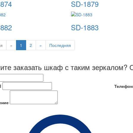
874
SD-1879
882
SD-1883
ая
«
1
2
»
Последняя
ите заказать шкаф с таким зеркалом? О
l
Телефон
ение