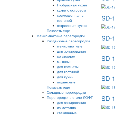
П-образная кухня
кухня с островом
совмещенная с
SD-1
гостиной
встроенная кухня
Показать еще
Межкомнатные перегородки
SD-1
Раздвижные перегородки
межкомнатные
для зонирования
SD-1
со стеклом
матовые
для комнаты
для гостиной
SD-1
для кухни
подвесные
Показать еще
Складные перегородки
SD-1
Перегородки в стиле ЛОФТ
для зонирования
из металла
стеклянные