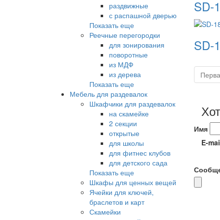
SD-1
раздвижные
с распашной дверью
Показать еще
Реечные перегородки
SD-1
для зонирования
поворотные
из МДФ
из дерева
Перв
Показать еще
Мебель для раздевалок
Шкафчики для раздевалок
Хот
на скамейке
2 секции
Имя
открытые
E-mai
для школы
для фитнес клубов
для детского сада
Сообщ
Показать еще
Шкафы для ценных вещей
Ячейки для ключей,
браслетов и карт
Скамейки