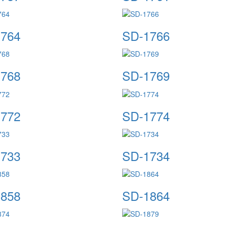
764
SD-1766
768
SD-1769
772
SD-1774
733
SD-1734
858
SD-1864