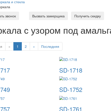
еркала и стекла
еркала
ать звонок
Вызвать замерщика
Получить скидку
ркала с узором под амаль
ая
«
1
2
»
Последняя
717
SD-1718
749
SD-1752
757
SD-1761