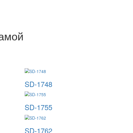
гамой
SD-1748
SD-1755
SD-1762