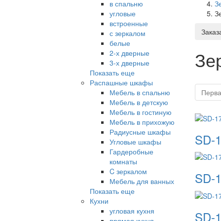
в спальню
З
угловые
З
встроенные
Заказ
с зеркалом
белые
Зе
2-х дверные
3-х дверные
Показать еще
Распашные шкафы
Мебель в спальню
Перв
Мебель в детскую
Мебель в гостиную
Мебель в прихожую
Радиусные шкафы
SD-1
Угловые шкафы
Гардеробные
комнаты
C зеркалом
SD-1
Мебель для ванных
Показать еще
Кухни
угловая кухня
SD-1
прямая кухня