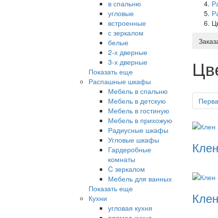
в спальню
Р
угловые
Р
встроенные
Ц
с зеркалом
Заказ
белые
2-х дверные
Цв
3-х дверные
Показать еще
Распашные шкафы
Мебель в спальню
Мебель в детскую
Перв
Мебель в гостиную
Мебель в прихожую
Радиусные шкафы
Угловые шкафы
Клен
Гардеробные
комнаты
C зеркалом
Мебель для ванных
Показать еще
Клен
Кухни
угловая кухня
прямая кухня