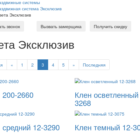
аздвижные системы
аздвижная система Эксклюзив
вета Эксклюзив
ать звонок
Вызвать замерщика
Получить скидку
ета Эксклюзив
ая
«
1
2
3
4
5
»
Последняя
 200-2660
Клен осветленный 
3268
 средний 12-3290
Клен темный 12-3