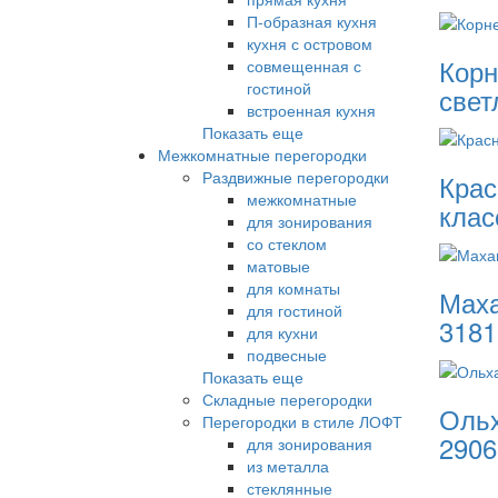
П-образная кухня
кухня с островом
Корн
совмещенная с
гостиной
свет
встроенная кухня
Показать еще
Межкомнатные перегородки
Раздвижные перегородки
Крас
межкомнатные
клас
для зонирования
со стеклом
матовые
для комнаты
Маха
для гостиной
3181
для кухни
подвесные
Показать еще
Складные перегородки
Ольх
Перегородки в стиле ЛОФТ
2906
для зонирования
из металла
стеклянные