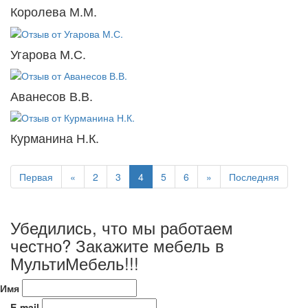
Королева М.М.
Угарова М.С.
Аванесов В.В.
Курманина Н.К.
Первая
«
2
3
4
5
6
»
Последняя
Убедились, что мы работаем
честно? Закажите мебель в
МультиМебель!!!
Имя
E-mail