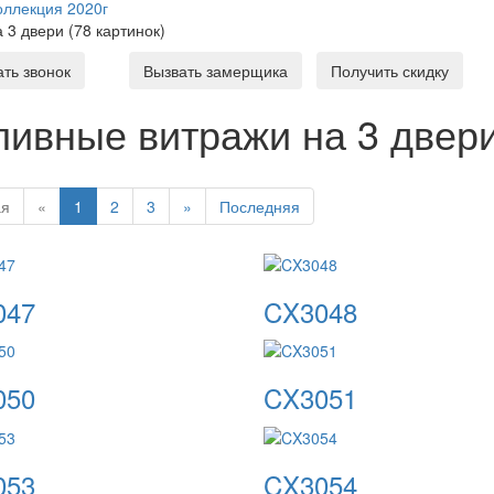
оллекция 2020г
а 3 двери (78 картинок)
ать звонок
Вызвать замерщика
Получить скидку
ливные витражи на 3 двери 
ая
«
1
2
3
»
Последняя
047
CX3048
050
CX3051
053
CX3054