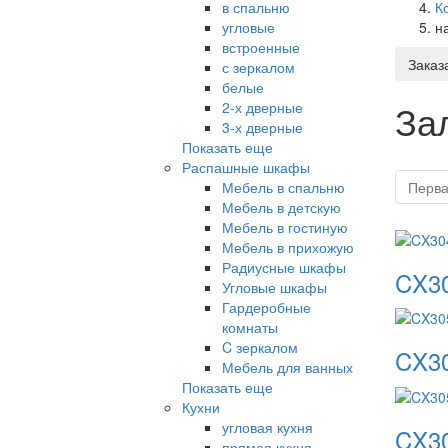
в спальню
К
угловые
н
встроенные
Заказ
с зеркалом
белые
За
2-х дверные
3-х дверные
Показать еще
Распашные шкафы
Мебель в спальню
Перв
Мебель в детскую
Мебель в гостиную
Мебель в прихожую
Радиусные шкафы
CX3
Угловые шкафы
Гардеробные
комнаты
C зеркалом
CX3
Мебель для ванных
Показать еще
Кухни
угловая кухня
CX3
прямая кухня