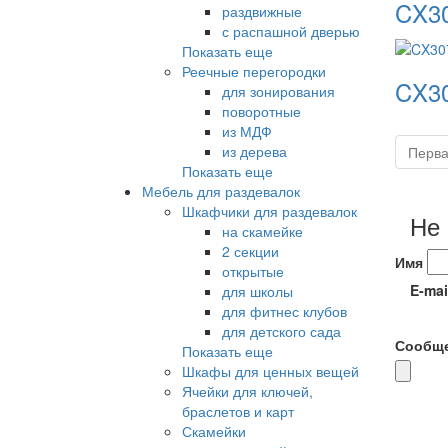
CX3
раздвижные
с распашной дверью
Показать еще
Реечные перегородки
CX3
для зонирования
поворотные
из МДФ
из дерева
Перв
Показать еще
Мебель для раздевалок
Шкафчики для раздевалок
Не
на скамейке
2 секции
Имя
открытые
E-mai
для школы
для фитнес клубов
для детского сада
Сообщ
Показать еще
Шкафы для ценных вещей
Ячейки для ключей,
браслетов и карт
Скамейки