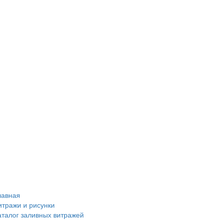
лавная
итражи и рисунки
аталог заливных витражей