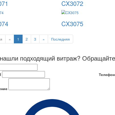
071
CX3072
074
CX3075
ая
«
1
2
3
»
Последняя
 нашли подходящий витраж? Обращайте
l
Телефон
ение