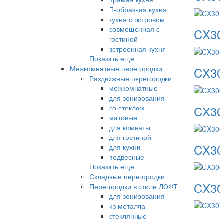
П-образная кухня
кухня с островом
совмещенная с
CX3
гостиной
встроенная кухня
Показать еще
Межкомнатные перегородки
CX3
Раздвижные перегородки
межкомнатные
для зонирования
CX3
со стеклом
матовые
для комнаты
для гостиной
CX3
для кухни
подвесные
Показать еще
Складные перегородки
CX3
Перегородки в стиле ЛОФТ
для зонирования
из металла
стеклянные