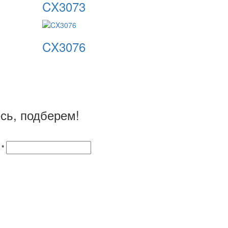
CX3073
CX3076
сь, подберем!
 *