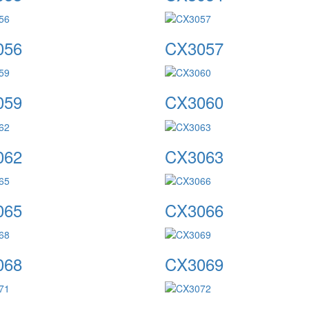
056
CX3057
059
CX3060
062
CX3063
065
CX3066
068
CX3069