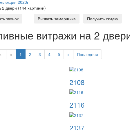
оллекция 2023г
а 2 двери (144 картинки)
ать звонок
Вызвать замерщика
Получить скидку
ливные витражи на 2 двери 
ая
«
1
2
3
4
5
»
Последняя
2108
2116
2137