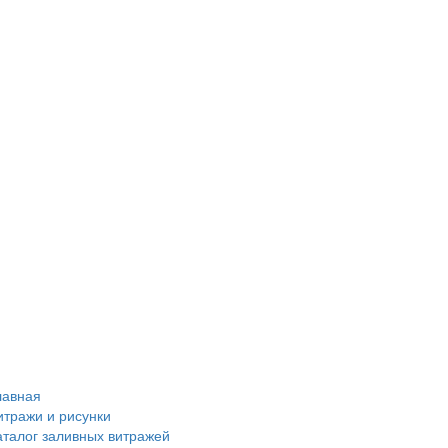
лавная
итражи и рисунки
аталог заливных витражей