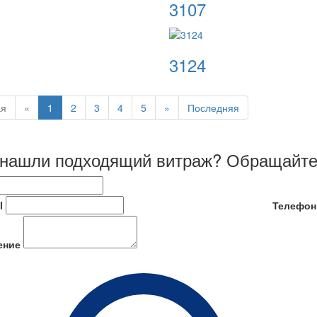
3107
3124
ая
«
1
2
3
4
5
»
Последняя
 нашли подходящий витраж? Обращайте
l
Телефон
ение